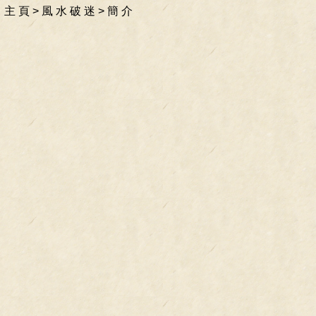
主 頁
>
風 水 破 迷
>
簡 介