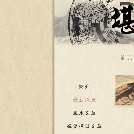
首 頁
簡 介
最 新 消 息
風 水 文 章
嫁 娶 擇 日 文 章