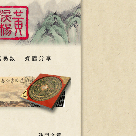
 易 數
媒 體 分 享
熱 門 文 章