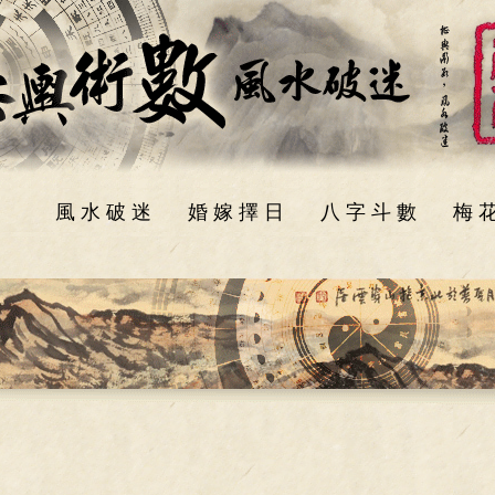
風 水 破 迷
婚 嫁 擇 日
八 字 斗 數
梅 花