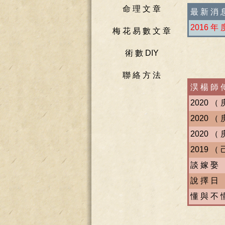
命 理 文 章
梅 花 易 數 文 章
術 數 DIY
聯 絡 方 法